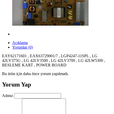
Açıklama
Yorumlar (0)
EAY62171601 , EAX63729001/7 , LGP4247-11SPL , LG
42LV375G , LG 42LV3500 , LG 42LV3700 , LG 42LW5300 ,
BESLEME KART , POWER BOARD
Bu ürün için daha önce yorum yapılmadı.
Yorum Yap
Adınız