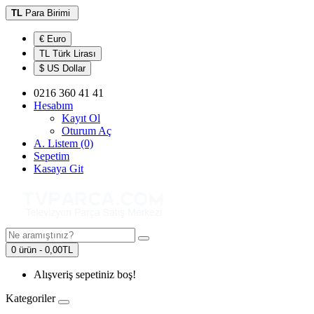
TL
Para Birimi
€ Euro
TL Türk Lirası
$ US Dollar
0216 360 41 41
Hesabım
Kayıt Ol
Oturum Aç
A. Listem (0)
Sepetim
Kasaya Git
0 ürün - 0,00TL
Alışveriş sepetiniz boş!
Kategoriler