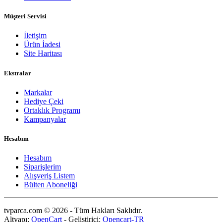
Müşteri Servisi
İletişim
Ürün İadesi
Site Haritası
Ekstralar
Markalar
Hediye Çeki
Ortaklık Programı
Kampanyalar
Hesabım
Hesabım
Siparişlerim
Alışveriş Listem
Bülten Aboneliği
tvparca.com © 2026 - Tüm Hakları Saklıdır.
Altyapı:
OpenCart
- Geliştirici:
Opencart-TR