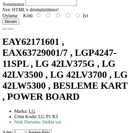
Yorumunuz
Not:
HTML'e dönüştürülmez!
Oylama
Kötü
İyi
Devam
EAY62171601 ,
EAX63729001/7 , LGP4247-
11SPL , LG 42LV375G , LG
42LV3500 , LG 42LV3700 , LG
42LW5300 , BESLEME KART
, POWER BOARD
Marka:
LG
Ürün Kodu: LG P1 R3
Stok Durumu: Stokta var
Adet
Sepete Ekle