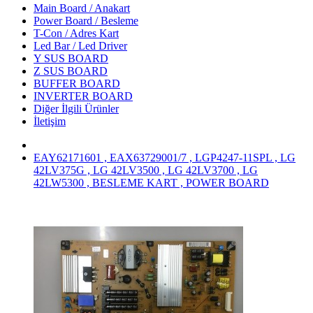
Main Board / Anakart
Power Board / Besleme
T-Con / Adres Kart
Led Bar / Led Driver
Y SUS BOARD
Z SUS BOARD
BUFFER BOARD
INVERTER BOARD
Diğer İlgili Ürünler
İletişim
EAY62171601 , EAX63729001/7 , LGP4247-11SPL , LG
42LV375G , LG 42LV3500 , LG 42LV3700 , LG
42LW5300 , BESLEME KART , POWER BOARD