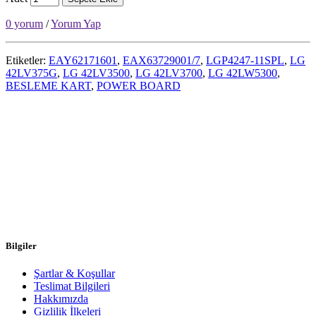
0 yorum
/
Yorum Yap
Etiketler:
EAY62171601
,
EAX63729001/7
,
LGP4247-11SPL
,
LG
42LV375G
,
LG 42LV3500
,
LG 42LV3700
,
LG 42LW5300
,
BESLEME KART
,
POWER BOARD
Bilgiler
Şartlar & Koşullar
Teslimat Bilgileri
Hakkımızda
Gizlilik İlkeleri