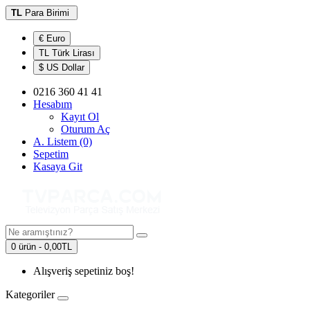
TL
Para Birimi
€ Euro
TL Türk Lirası
$ US Dollar
0216 360 41 41
Hesabım
Kayıt Ol
Oturum Aç
A. Listem (0)
Sepetim
Kasaya Git
0 ürün - 0,00TL
Alışveriş sepetiniz boş!
Kategoriler