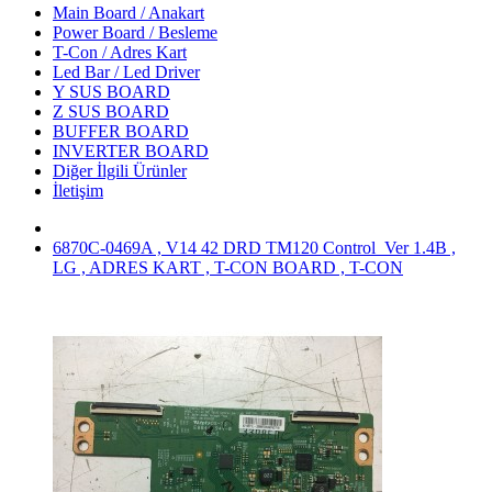
Main Board / Anakart
Power Board / Besleme
T-Con / Adres Kart
Led Bar / Led Driver
Y SUS BOARD
Z SUS BOARD
BUFFER BOARD
INVERTER BOARD
Diğer İlgili Ürünler
İletişim
6870C-0469A , V14 42 DRD TM120 Control_Ver 1.4B ,
LG , ADRES KART , T-CON BOARD , T-CON